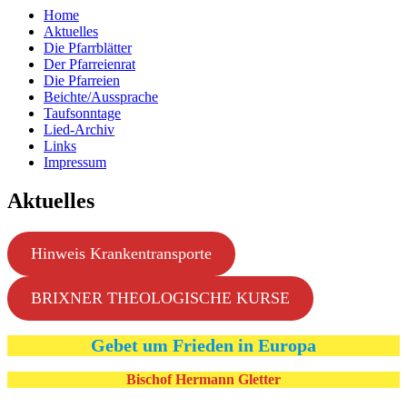
Home
Aktuelles
Die Pfarrblätter
Der Pfarreienrat
Die Pfarreien
Beichte/Aussprache
Taufsonntage
Lied-Archiv
Links
Impressum
Aktuelles
Hinweis Krankentransporte
BRIXNER THEOLOGISCHE KURSE
Gebet um Frieden in Europa
Bischof Hermann Gletter