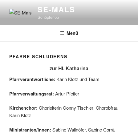
Zum
SE-MALS
Inhalt
Schöpferlob
springen
Menü
PFARRE SCHLUDERNS
zur Hl. Katharina
Pfarrverantwortliche:
Karin Klotz und Team
Pfarrverwaltungsrat:
Artur Pfeifer
Kirchenchor:
Chorleiterin Conny Tischler; Chorobfrau
Karin Klotz
Ministranten/innen:
Sabine Wallnöfer, Sabine Corrà